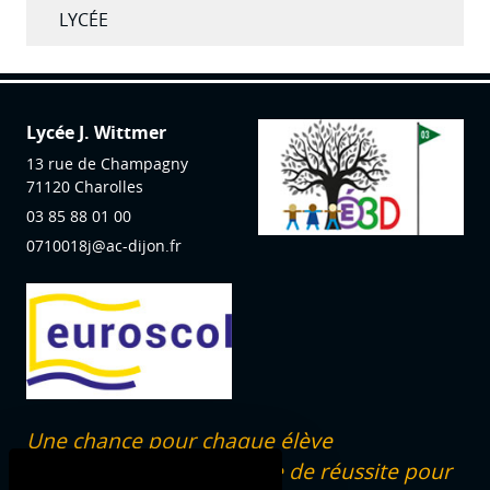
LYCÉE
Lycée J. Wittmer
13 rue de Champagny
71120
Charolles
03 85 88 01 00
0710018j@ac-dijon.fr
Une chance pour chaque élève
dans un programme de réussite pour