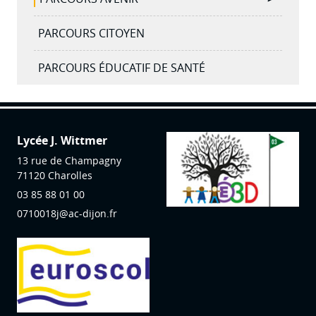
PARCOURS CITOYEN
PARCOURS ÉDUCATIF DE SANTÉ
Lycée J. Wittmer
13 rue de Champagny
71120
Charolles
03 85 88 01 00
0710018j@ac-dijon.fr