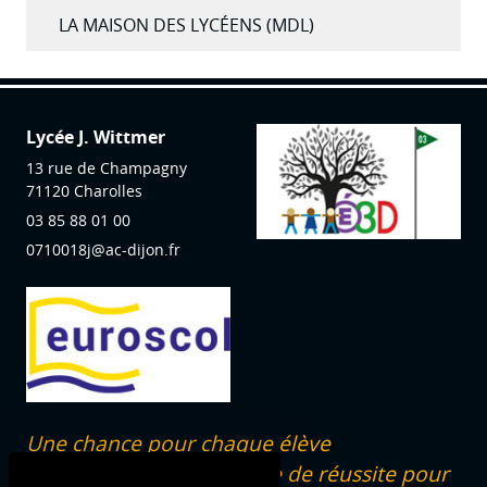
LA MAISON DES LYCÉENS (MDL)
Lycée J. Wittmer
13 rue de Champagny
71120
Charolles
03 85 88 01 00
0710018j@ac-dijon.fr
Une chance pour chaque élève
dans un programme de réussite pour