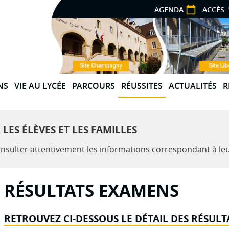
AGENDA
ACCÈS
NS
VIE AU LYCÉE
PARCOURS
RÉUSSITES
ACTUALITÉS
R
E L'OFFRE DE
L'ORIENTATION
PARCOURS D'ÉDUCATION
RÉSULTATS EXAMENS
ARTISTIQUE ET CULTURELLE
L'INTERNAT
CONCOURS
ES ÉLÈVES ET LES FAMILLES
ALE ET
PARCOURS AVENIR
L'ASSOCIATION SPORTIVE
COMPÉTITIONS
 consulter attentivement les informations correspondant à le
IQUE
PARCOURS CITOYEN
L'ESPACE SANTÉ/SOCIAL
SSIONNELLE
PARCOURS ÉDUCATIF DE SANTÉ
AMNESTY INTERNATIONAL
RÉSULTATS EXAMENS
N DE LA PME
LE CONSEIL DES DÉLÉGUÉS
LITE
POUR LA VIE LYCÉENNE (CVL)
RETROUVEZ CI-DESSOUS LE DÉTAIL DES RÉSULT
ENCES PRO