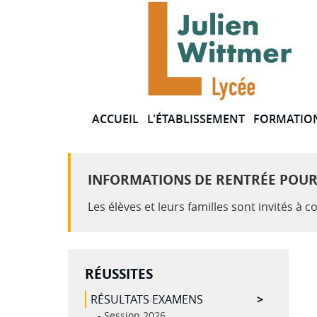
Panneau de gestion des cookies
ACCUEIL
L'ÉTABLISSEMENT
FORMATIO
LE MOT DU PROVISEUR
PANORAMA D
FORMATION
L'ORGANIGRAMME
INFORMATIONS DE RENTRÉE POUR L
VOIE GÉNÉR
LES INSTANCES
Les élèves et leurs familles sont invités à
TECHNOLOG
LES SITES
VOIE PROFE
LA VIE SCOLAIRE
BTS GESTIO
RÉUSSITES
LES CDI
BTS BIOQUA
RÉSULTATS EXAMENS
LE SECRÉTARIAT
BUT ET LIC
Session 2026