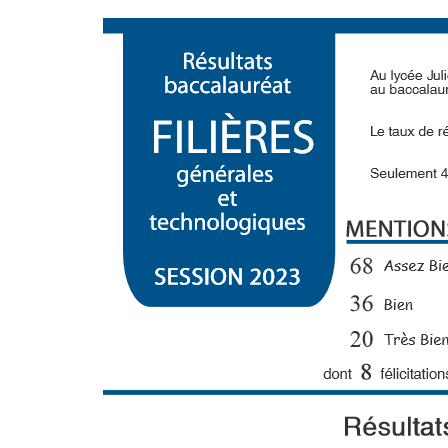
LA MAISON DES LYCÉENS (MDL)
GOGIQUES